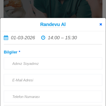
Randevu Al
01-03-2026
14:00 – 15:30
İmplant Tedavisi Sonrası Ağız
Bilgiler
*
Hijyenine Dikkat Etmemenin
Sonuçları: Sağlıklı İmplantlar İçin
Hasta Sorumluluğu
Kişi Görüntüledi: 4512
Ağustos 23, 2024