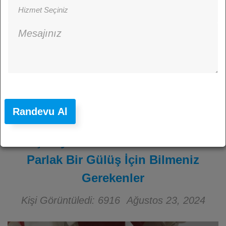
Randevu Al
Diş Beyazlatma: Didim’de Daha
Parlak Bir Gülüş İçin Bilmeniz
Gerekenler
Kişi Görüntüledi: 6916
Ağustos 23, 2024