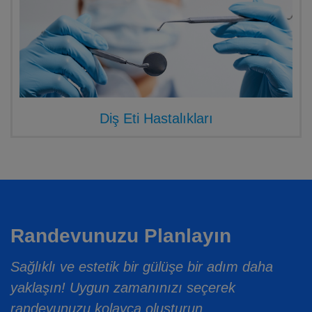
Diş Eti Hastalıkları
Randevunuzu Planlayın
Sağlıklı ve estetik bir gülüşe bir adım daha
yaklaşın! Uygun zamanınızı seçerek
randevunuzu kolayca oluşturun.