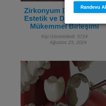
Randevu A
Zirkonyum Diş Kronları:
Estetik ve Dayanıklılığın
Mükemmel Birleşimi
Kişi Görüntüledi: 5724
Ağustos 23, 2024