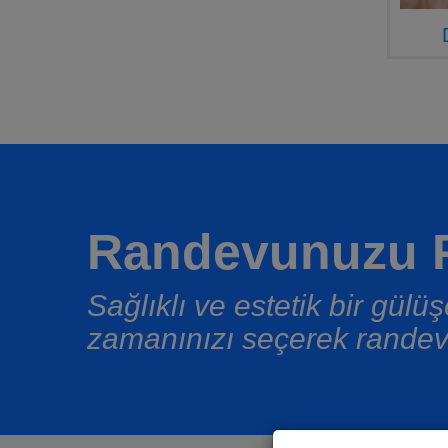
Randevunuzu P
Sağlıklı ve estetik bir gül
zamanınızı seçerek randev