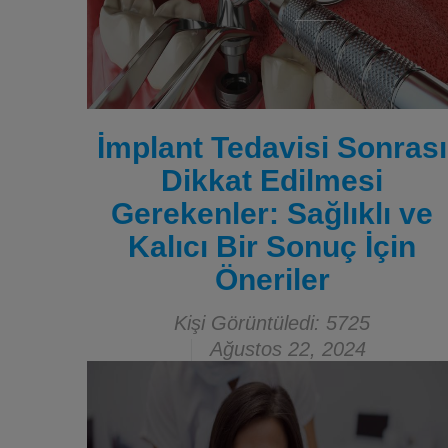
İmplant Tedavisi Sonrası
Dikkat Edilmesi
Gerekenler: Sağlıklı ve
Kalıcı Bir Sonuç İçin
Öneriler
Kişi Görüntüledi: 5725
Ağustos 22, 2024