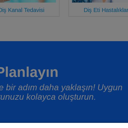
Diş Kanal Tedavisi
Diş Eti Hastalıklar
lanlayın
üşe bir adım daha yaklaşın! Uygun
unuzu kolayca oluşturun.