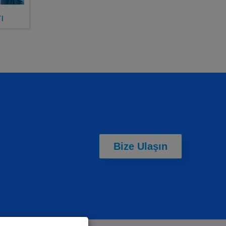
ı
Bize Ulaşın