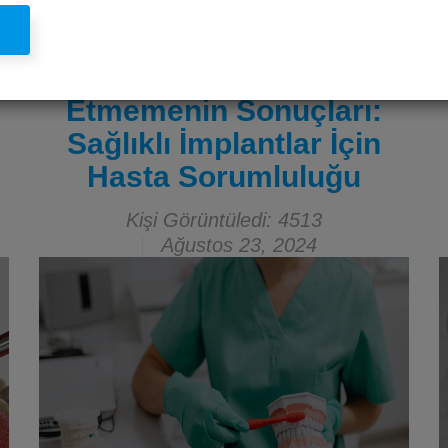
l
İmplant Tedavisi Sonrası
Ağız Hijyenine Dikkat
Etmemenin Sonuçları:
Sağlıklı İmplantlar İçin
Hasta Sorumluluğu
Kişi Görüntüledi: 4513
Ağustos 23, 2024