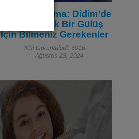
Diş Beyazlatma: Didim’de
Daha Parlak Bir Gülüş
İçin Bilmeniz Gerekenler
Kişi Görüntüledi: 6916
Ağustos 23, 2024