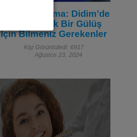
Diş Beyazlatma: Didim’de
Daha Parlak Bir Gülüş
İçin Bilmeniz Gerekenler
Kişi Görüntüledi: 6917
Ağustos 23, 2024