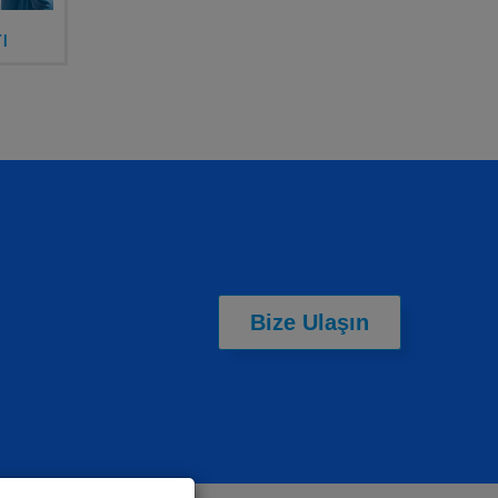
ı
Bize Ulaşın