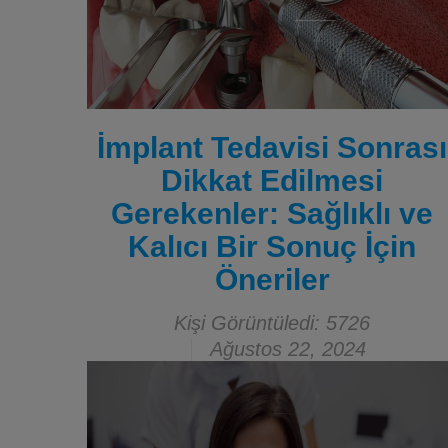
İmplant Tedavisi Sonrası
Dikkat Edilmesi
Gerekenler: Sağlıklı ve
Kalıcı Bir Sonuç İçin
Öneriler
Kişi Görüntüledi: 5726
Ağustos 22, 2024