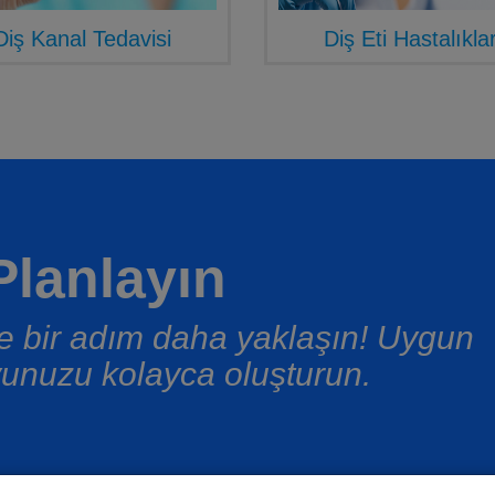
Diş Kanal Tedavisi
Diş Eti Hastalıklar
lanlayın
üşe bir adım daha yaklaşın! Uygun
unuzu kolayca oluşturun.