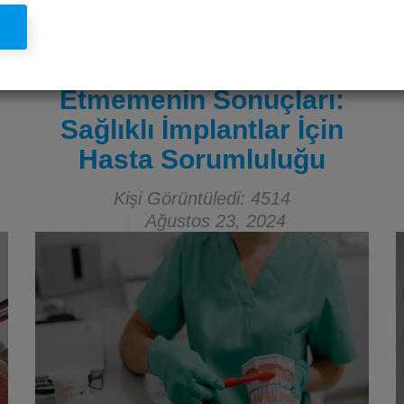
l
İmplant Tedavisi Sonrası
Ağız Hijyenine Dikkat
Etmemenin Sonuçları:
Sağlıklı İmplantlar İçin
Hasta Sorumluluğu
Kişi Görüntüledi: 4514
Ağustos 23, 2024