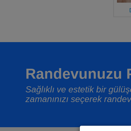
Randevunuzu P
Sağlıklı ve estetik bir gül
zamanınızı seçerek randev