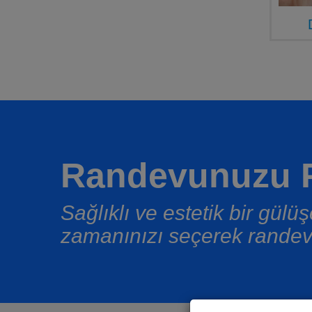
Randevunuzu P
Sağlıklı ve estetik bir gül
zamanınızı seçerek randev