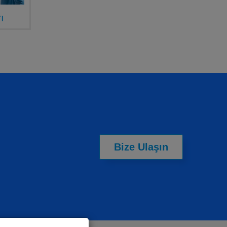
ı
Bize Ulaşın