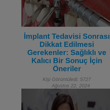
İmplant Tedavisi Sonrası
Dikkat Edilmesi
Gerekenler: Sağlıklı ve
Kalıcı Bir Sonuç İçin
Öneriler
Kişi Görüntüledi: 5727
Ağustos 22, 2024