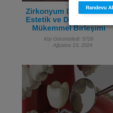
Randevu A
Zirkonyum Diş Kronları:
Estetik ve Dayanıklılığın
Mükemmel Birleşimi
Kişi Görüntüledi: 5726
Ağustos 23, 2024