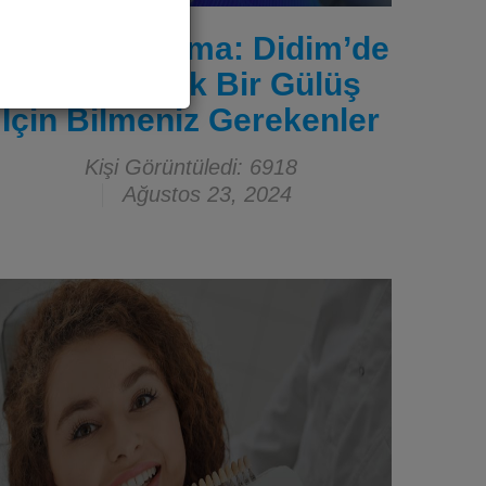
Diş Beyazlatma: Didim’de
Daha Parlak Bir Gülüş
İçin Bilmeniz Gerekenler
Kişi Görüntüledi: 6918
Ağustos 23, 2024