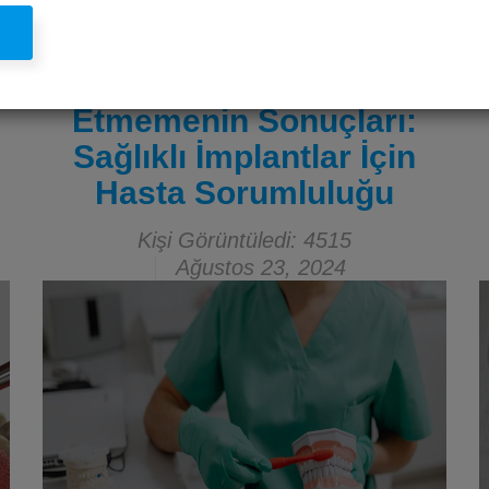
l
İmplant Tedavisi Sonrası
Ağız Hijyenine Dikkat
Etmemenin Sonuçları:
Sağlıklı İmplantlar İçin
Hasta Sorumluluğu
Kişi Görüntüledi: 4515
Ağustos 23, 2024