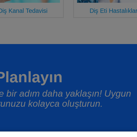
Diş Kanal Tedavisi
Diş Eti Hastalıklar
lanlayın
üşe bir adım daha yaklaşın! Uygun
unuzu kolayca oluşturun.