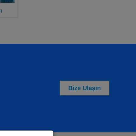
ı
Bize Ulaşın