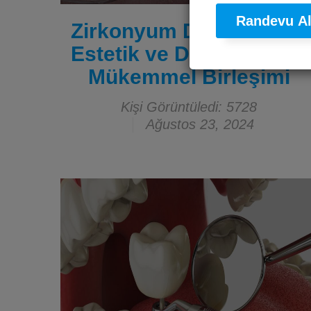
Randevu A
Zirkonyum Diş Kronları:
Estetik ve Dayanıklılığın
Mükemmel Birleşimi
Kişi Görüntüledi: 5728
Ağustos 23, 2024