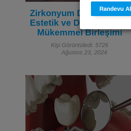
Randevu A
Zirkonyum Diş Kronları:
Estetik ve Dayanıklılığın
Mükemmel Birleşimi
Kişi Görüntüledi: 5726
Ağustos 23, 2024