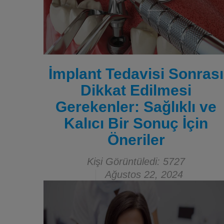
İmplant Tedavisi Sonrası
Dikkat Edilmesi
Gerekenler: Sağlıklı ve
Kalıcı Bir Sonuç İçin
Öneriler
Kişi Görüntüledi: 5727
Ağustos 22, 2024