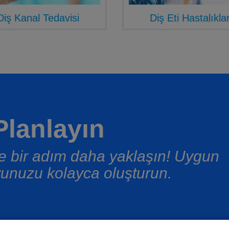
Diş Kanal Tedavisi
Diş Eti Hastalıklar
lanlayın
üşe bir adım daha yaklaşın! Uygun
unuzu kolayca oluşturun.