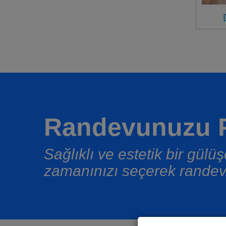
Randevunuzu P
Sağlıklı ve estetik bir gül
zamanınızı seçerek randev