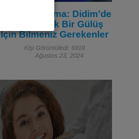
Diş Beyazlatma: Didim’de
Daha Parlak Bir Gülüş
İçin Bilmeniz Gerekenler
Kişi Görüntüledi: 6918
Ağustos 23, 2024