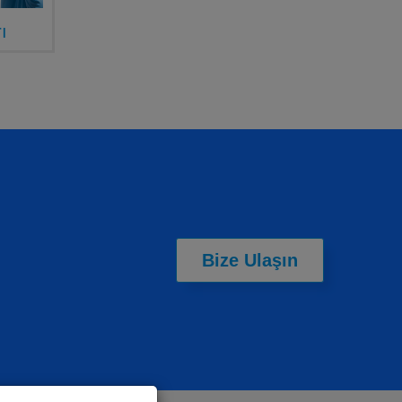
ı
Bize Ulaşın