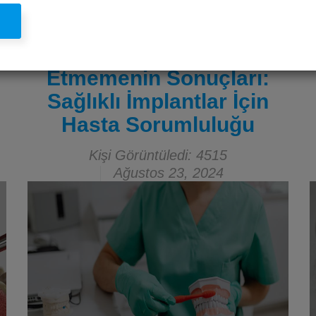
l
İmplant Tedavisi Sonrası
Ağız Hijyenine Dikkat
Etmemenin Sonuçları:
Sağlıklı İmplantlar İçin
Hasta Sorumluluğu
Kişi Görüntüledi: 4515
Ağustos 23, 2024