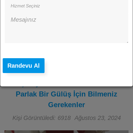
Randevu Al
Diş Beyazlatma: Didim’de Daha
Parlak Bir Gülüş İçin Bilmeniz
Gerekenler
Kişi Görüntüledi: 6918
Ağustos 23, 2024