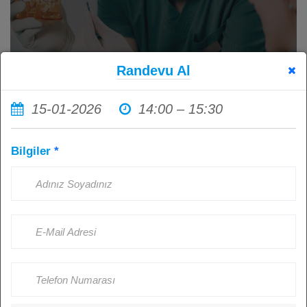
Randevu Al
15-01-2026
14:00 – 15:30
İmplant Tedavisi Sonrası Ağız
Bilgiler
*
Hijyenine Dikkat Etmemenin
Sonuçları: Sağlıklı İmplantlar İçin
Hasta Sorumluluğu
Kişi Görüntüledi: 4518
Ağustos 23, 2024