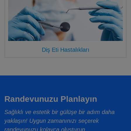
Diş Eti Hastalıkları
Randevunuzu Planlayın
Sağlıklı ve estetik bir gülüşe bir adım daha
yaklaşın! Uygun zamanınızı seçerek
randevunuzu kolayca oluşturun.