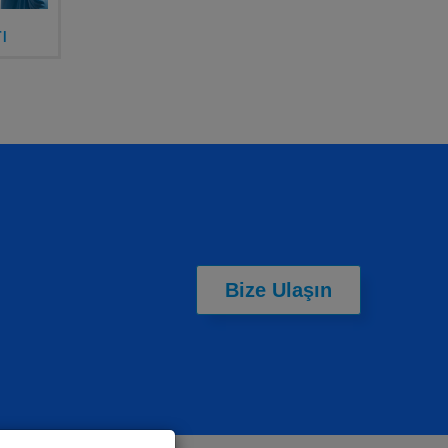
ı
Bize Ulaşın