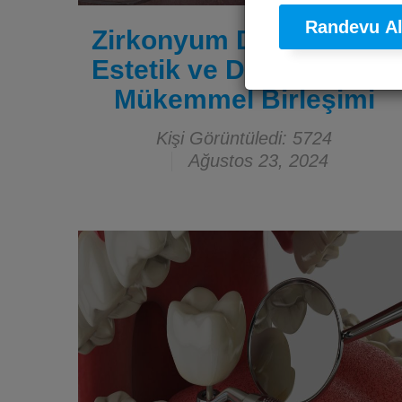
Randevu A
Zirkonyum Diş Kronları:
Estetik ve Dayanıklılığın
Mükemmel Birleşimi
Kişi Görüntüledi: 5724
Ağustos 23, 2024