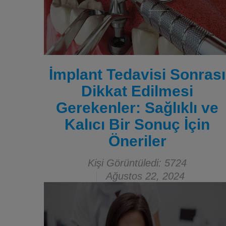
İmplant Tedavisi Sonrası
Dikkat Edilmesi
Gerekenler: Sağlıklı ve
Kalıcı Bir Sonuç İçin
Öneriler
Kişi Görüntüledi: 5724
Ağustos 22, 2024