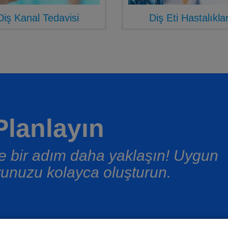
Diş Kanal Tedavisi
Diş Eti Hastalıklar
lanlayın
üşe bir adım daha yaklaşın! Uygun
unuzu kolayca oluşturun.