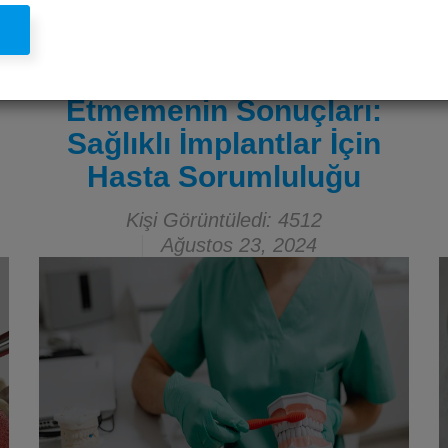
l
İmplant Tedavisi Sonrası
Ağız Hijyenine Dikkat
Etmemenin Sonuçları:
Sağlıklı İmplantlar İçin
Hasta Sorumluluğu
Kişi Görüntüledi: 4512
Ağustos 23, 2024