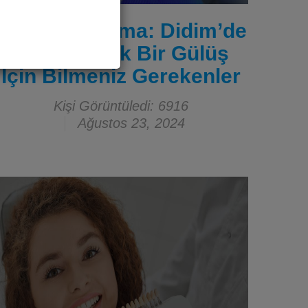
Diş Beyazlatma: Didim’de
Daha Parlak Bir Gülüş
İçin Bilmeniz Gerekenler
Kişi Görüntüledi: 6916
Ağustos 23, 2024