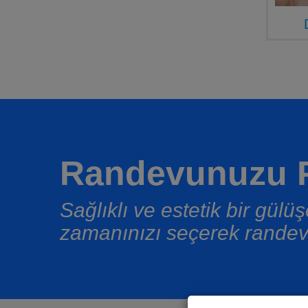
Randevunuzu P
Sağlıklı ve estetik bir gül
zamanınızı seçerek randev