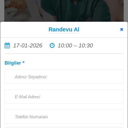
Randevu Al
17-01-2026
10:00 – 10:30
İmplant Tedavisi Sonrası Ağız
Bilgiler
*
Hijyenine Dikkat Etmemenin
Sonuçları: Sağlıklı İmplantlar İçin
Hasta Sorumluluğu
Kişi Görüntüledi: 4486
Ağustos 23, 2024