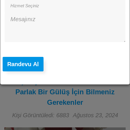
Randevu Al
Diş Beyazlatma: Didim’de Daha
Parlak Bir Gülüş İçin Bilmeniz
Gerekenler
Kişi Görüntüledi: 6883
Ağustos 23, 2024