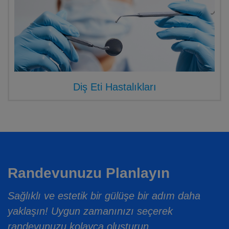
Diş Eti Hastalıkları
Randevunuzu Planlayın
Sağlıklı ve estetik bir gülüşe bir adım daha
yaklaşın! Uygun zamanınızı seçerek
randevunuzu kolayca oluşturun.