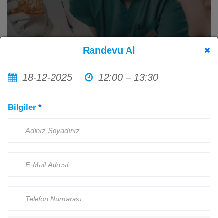
Randevu Al
18-12-2025
12:00 – 13:30
İmplant Tedavisi Sonrası Ağız
Bilgiler
*
Hijyenine Dikkat Etmemenin
Sonuçları: Sağlıklı İmplantlar İçin
Hasta Sorumluluğu
Kişi Görüntüledi: 4517
Ağustos 23, 2024