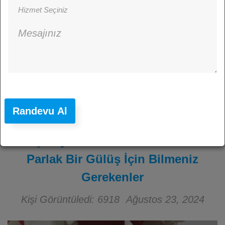
Randevu Al
Diş Beyazlatma: Didim’de Daha
Parlak Bir Gülüş İçin Bilmeniz
Gerekenler
Kişi Görüntüledi: 6918
Ağustos 23, 2024