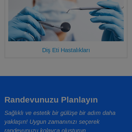
Diş Eti Hastalıkları
Randevunuzu Planlayın
Sağlıklı ve estetik bir gülüşe bir adım daha
yaklaşın! Uygun zamanınızı seçerek
randevunuzu kolayca oluşturun.