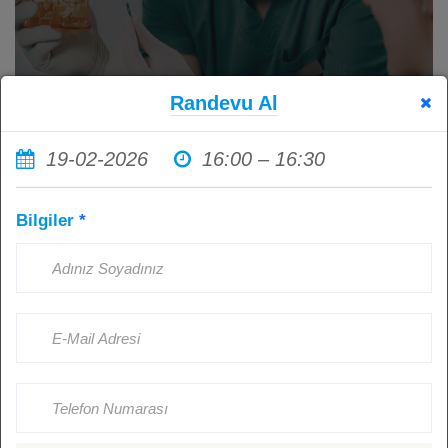
Randevu Al
19-02-2026
16:00 – 16:30
İmplant Tedavisi Sonrası Ağız
Bilgiler
*
Hijyenine Dikkat Etmemenin
Sonuçları: Sağlıklı İmplantlar İçin
Hasta Sorumluluğu
Kişi Görüntüledi: 4518
Ağustos 23, 2024