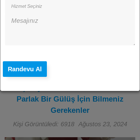
Randevu Al
Diş Beyazlatma: Didim’de Daha
Parlak Bir Gülüş İçin Bilmeniz
Gerekenler
Kişi Görüntüledi: 6918
Ağustos 23, 2024