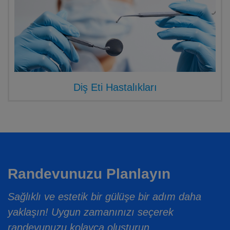
Diş Eti Hastalıkları
Randevunuzu Planlayın
Sağlıklı ve estetik bir gülüşe bir adım daha
yaklaşın! Uygun zamanınızı seçerek
randevunuzu kolayca oluşturun.