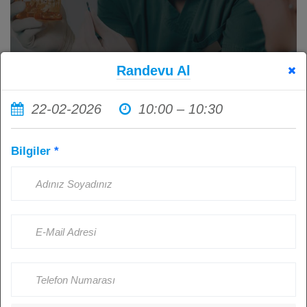
Randevu Al
22-02-2026
10:00 – 10:30
İmplant Tedavisi Sonrası Ağız
Bilgiler
*
Hijyenine Dikkat Etmemenin
Sonuçları: Sağlıklı İmplantlar İçin
Hasta Sorumluluğu
Kişi Görüntüledi: 4512
Ağustos 23, 2024