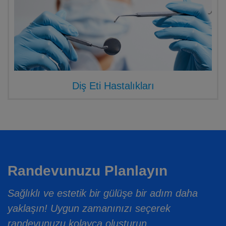
Diş Eti Hastalıkları
Randevunuzu Planlayın
Sağlıklı ve estetik bir gülüşe bir adım daha
yaklaşın! Uygun zamanınızı seçerek
randevunuzu kolayca oluşturun.