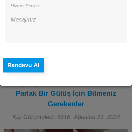
Randevu Al
Diş Beyazlatma: Didim’de Daha
Parlak Bir Gülüş İçin Bilmeniz
Gerekenler
Kişi Görüntüledi: 6916
Ağustos 23, 2024