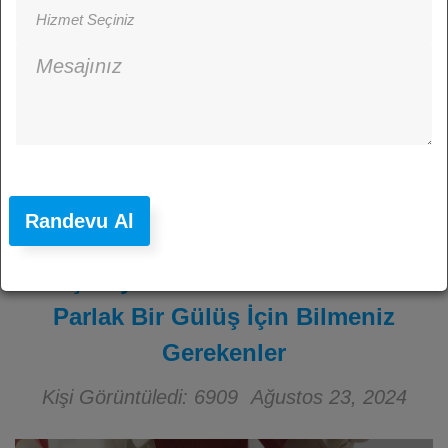
Randevu Al
Diş Beyazlatma: Didim’de Daha
Parlak Bir Gülüş İçin Bilmeniz
Gerekenler
Kişi Görüntüledi: 6909
Ağustos 23, 2024