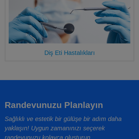
Diş Eti Hastalıkları
Randevunuzu Planlayın
Sağlıklı ve estetik bir gülüşe bir adım daha
yaklaşın! Uygun zamanınızı seçerek
randevunuzu kolayca oluşturun.