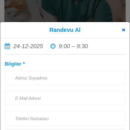
Randevu Al
24-12-2025
9:00 – 9:30
İmplant Tedavisi Sonrası Ağız
Bilgiler
*
Hijyenine Dikkat Etmemenin
Sonuçları: Sağlıklı İmplantlar İçin
Hasta Sorumluluğu
Kişi Görüntüledi: 4501
Ağustos 23, 2024