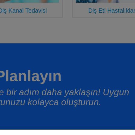
Diş Kanal Tedavisi
Diş Eti Hastalıklar
lanlayın
üşe bir adım daha yaklaşın! Uygun
unuzu kolayca oluşturun.