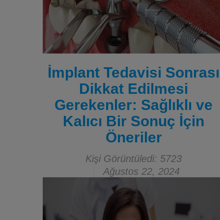
İmplant Tedavisi Sonrası
Dikkat Edilmesi
Gerekenler: Sağlıklı ve
Kalıcı Bir Sonuç İçin
Öneriler
Kişi Görüntüledi: 5723
Ağustos 22, 2024