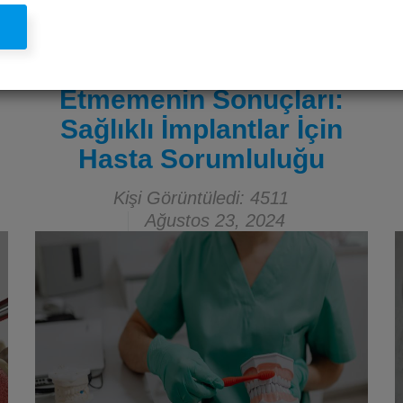
l
İmplant Tedavisi Sonrası
Ağız Hijyenine Dikkat
Etmemenin Sonuçları:
Sağlıklı İmplantlar İçin
Hasta Sorumluluğu
Kişi Görüntüledi: 4511
Ağustos 23, 2024