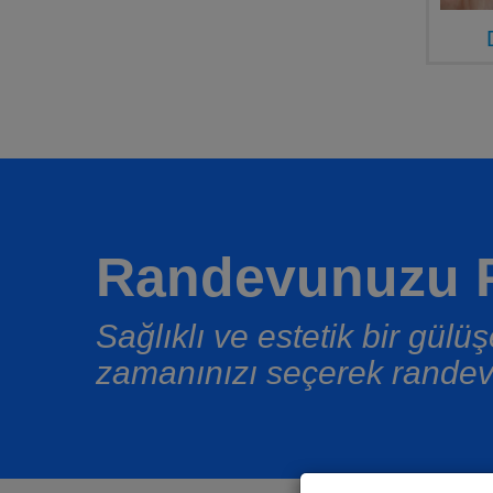
Randevunuzu P
Sağlıklı ve estetik bir gül
zamanınızı seçerek randev