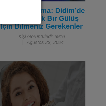
Diş Beyazlatma: Didim’de
Daha Parlak Bir Gülüş
İçin Bilmeniz Gerekenler
Kişi Görüntüledi: 6916
Ağustos 23, 2024