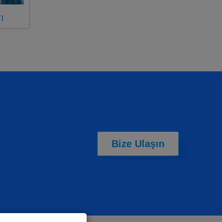
ı
Bize Ulaşın