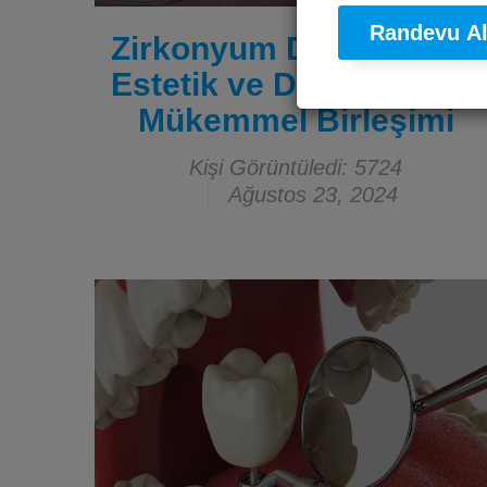
Randevu A
Zirkonyum Diş Kronları:
Estetik ve Dayanıklılığın
Mükemmel Birleşimi
Kişi Görüntüledi: 5724
Ağustos 23, 2024