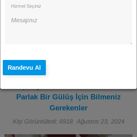
Randevu Al
Diş Beyazlatma: Didim’de Daha
Parlak Bir Gülüş İçin Bilmeniz
Gerekenler
Kişi Görüntüledi: 6918
Ağustos 23, 2024