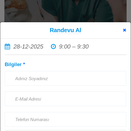
Randevu Al
28-12-2025
9:00 – 9:30
İmplant Tedavisi Sonrası Ağız
Bilgiler
*
Hijyenine Dikkat Etmemenin
Sonuçları: Sağlıklı İmplantlar İçin
Hasta Sorumluluğu
Kişi Görüntüledi: 4515
Ağustos 23, 2024