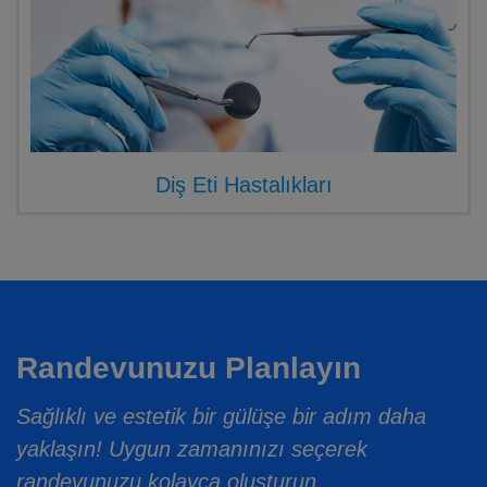
Diş Eti Hastalıkları
Randevunuzu Planlayın
Sağlıklı ve estetik bir gülüşe bir adım daha
yaklaşın! Uygun zamanınızı seçerek
randevunuzu kolayca oluşturun.