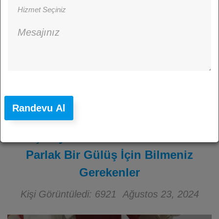
Randevu Al
Diş Beyazlatma: Didim’de Daha
Parlak Bir Gülüş İçin Bilmeniz
Gerekenler
Kişi Görüntüledi: 6921
Ağustos 23, 2024