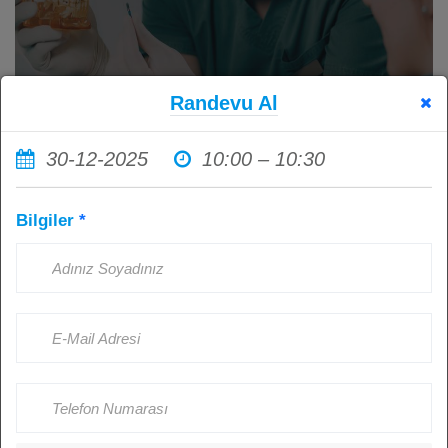
Randevu Al
30-12-2025
10:00 – 10:30
İmplant Tedavisi Sonrası Ağız
Bilgiler
*
Hijyenine Dikkat Etmemenin
Sonuçları: Sağlıklı İmplantlar İçin
Hasta Sorumluluğu
Kişi Görüntüledi: 4520
Ağustos 23, 2024