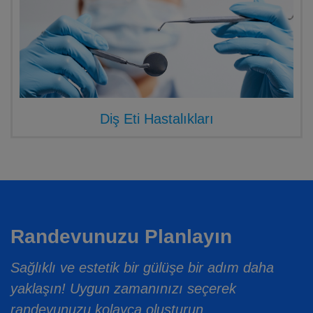
Diş Eti Hastalıkları
Randevunuzu Planlayın
Sağlıklı ve estetik bir gülüşe bir adım daha
yaklaşın! Uygun zamanınızı seçerek
randevunuzu kolayca oluşturun.