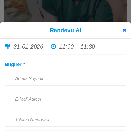
Randevu Al
31-01-2026
11:00 – 11:30
İmplant Tedavisi Sonrası Ağız
Bilgiler
*
Hijyenine Dikkat Etmemenin
Sonuçları: Sağlıklı İmplantlar İçin
Hasta Sorumluluğu
Kişi Görüntüledi: 4513
Ağustos 23, 2024