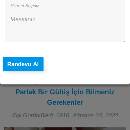
Randevu Al
Diş Beyazlatma: Didim’de Daha
Parlak Bir Gülüş İçin Bilmeniz
Gerekenler
Kişi Görüntüledi: 6916
Ağustos 23, 2024