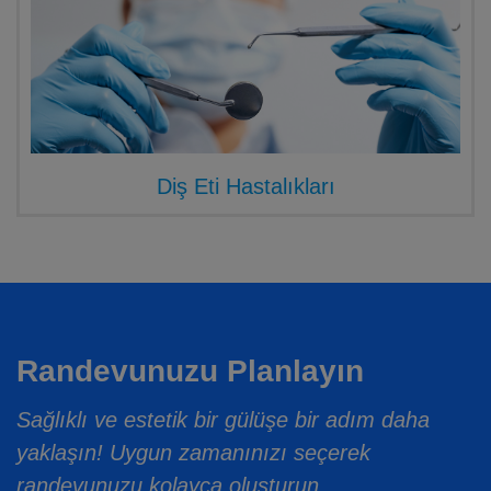
Diş Eti Hastalıkları
Randevunuzu Planlayın
Sağlıklı ve estetik bir gülüşe bir adım daha
yaklaşın! Uygun zamanınızı seçerek
randevunuzu kolayca oluşturun.