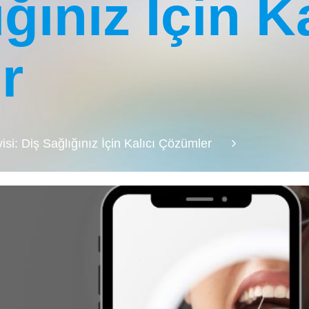
ğınız İçin Ka
r
si: Diş Sağlığınız İçin Kalıcı Çözümler