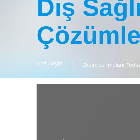
Diş Sağlı
Çözümle
Ana Sayfa
Didim'de İmplant Tedavi