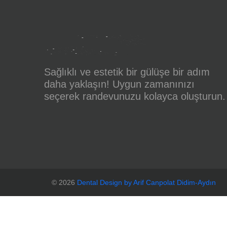
Sağlıklı ve estetik bir gülüşe bir adım
daha yaklaşın! Uygun zamanınızı
seçerek randevunuzu kolayca oluşturun.
©
2026
Dental Design by Arif Canpolat Didim-Aydın