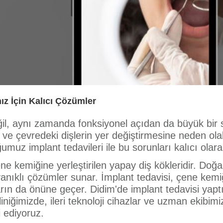
ız İçin Kalıcı Çözümler
ğil, aynı zamanda fonksiyonel açıdan da büyük bir 
ve çevredeki dişlerin yer değiştirmesine neden olab
ğumuz implant tedavileri ile bu sorunları kalıcı ol
e kemiğine yerleştirilen yapay diş kökleridir. Doğal 
anıklı çözümler sunar. İmplant tedavisi, çene kem
rın da önüne geçer. Didim'de implant tedavisi yaptı
Kliniğimizde, ileri teknoloji cihazlar ve uzman ekibim
i ediyoruz.