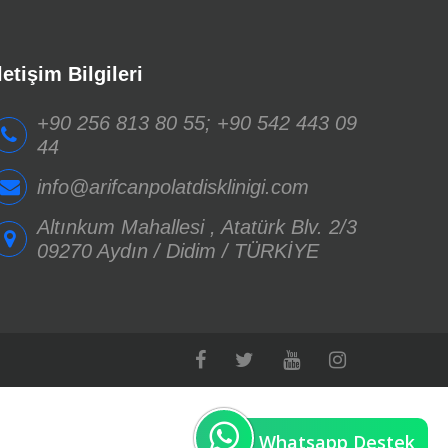
letişim Bilgileri
+90 256 813 80 55
;
+90 542 443 09
44
info@arifcanpolatdisklinigi.com
Altınkum Mahallesi , Atatürk Blv. 2/3
09270 Aydın / Didim / TÜRKİYE
Whatsapp Destek