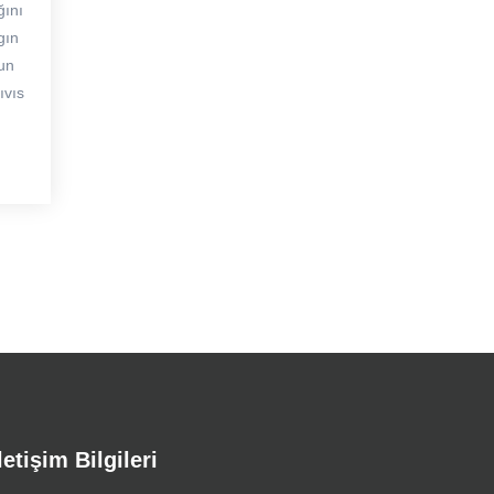
ğını
gın
un
ıvıs
letişim Bilgileri