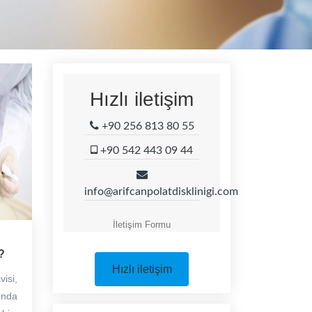
Hızlı iletişim
+90 256 813 80 55
+90 542 443 09 44
info@arifcanpolatdisklinigi.com
İletişim Formu
?
Hızlı iletişim
visi,
nında