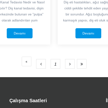
 Kanal Tedavisi Nedir ve Nasıl
Diş eti hastalıkları, ağız sağlı
ılır? Diş kanal tedavisi, dişin
ciddi şekilde tehdit eden yay
rkezinde bulunan ve "pulpa"
bir sorundur. Ağız boşluğun
olarak adlandırılan yum
karmaşık yapısı, diş eti oluk s
Devamı
Devamı
1
Çalışma Saatleri
İ