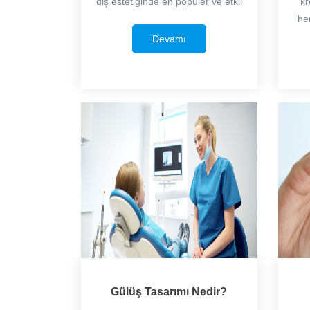
diş estetiğinde en popüler ve etkil
kr
he
Devamı
Gülüş Tasarımı Nedir?