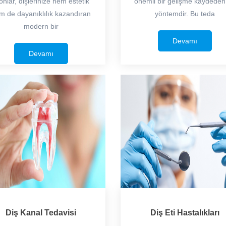
onlar, dişlerinize hem estetik
önemli bir gelişme kaydeden 
m de dayanıklılık kazandıran
yöntemdir. Bu teda
modern bir
Devamı
Devamı
Diş Kanal Tedavisi
Diş Eti Hastalıkları