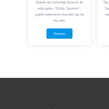
Estetik diş hekimliği denince ilk
Diş
akla gelen “Gülüş Tasarımı”,
Yap
çeşitli nedenlerle bozulan diş ve
me
diş etler
Devamı