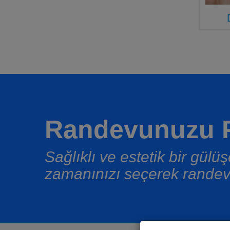
Randevunuzu P
Sağlıklı ve estetik bir gül
zamanınızı seçerek randev