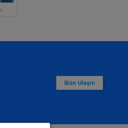
ı
Bize Ulaşın