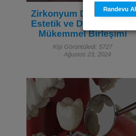
Randevu A
Zirkonyum Diş Kronları:
Estetik ve Dayanıklılığın
Mükemmel Birleşimi
Kişi Görüntüledi: 5727
Ağustos 23, 2024