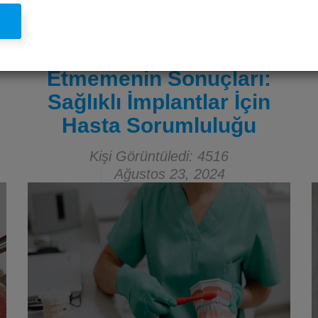
l
İmplant Tedavisi Sonrası
Ağız Hijyenine Dikkat
Etmemenin Sonuçları:
Sağlıklı İmplantlar İçin
Hasta Sorumluluğu
Kişi Görüntüledi: 4516
Ağustos 23, 2024