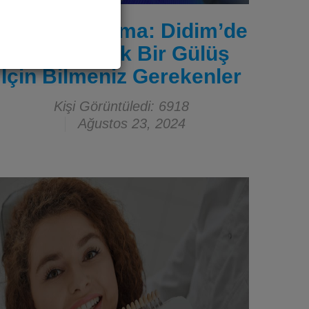
Diş Beyazlatma: Didim’de
Daha Parlak Bir Gülüş
İçin Bilmeniz Gerekenler
Kişi Görüntüledi: 6918
Ağustos 23, 2024