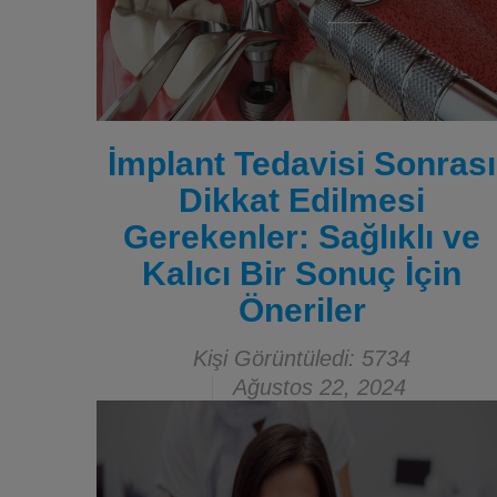
İmplant Tedavisi Sonrası
Dikkat Edilmesi
Gerekenler: Sağlıklı ve
Kalıcı Bir Sonuç İçin
Öneriler
Kişi Görüntüledi: 5734
Ağustos 22, 2024