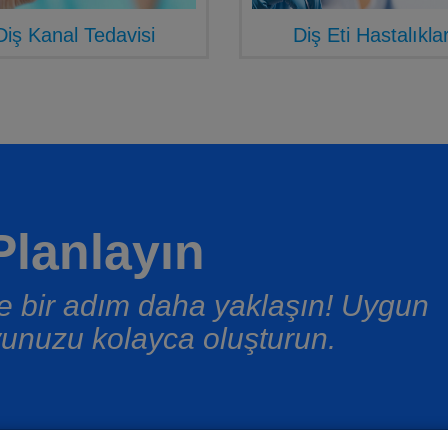
Diş Kanal Tedavisi
Diş Eti Hastalıklar
lanlayın
üşe bir adım daha yaklaşın! Uygun
unuzu kolayca oluşturun.