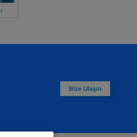
ı
Bize Ulaşın