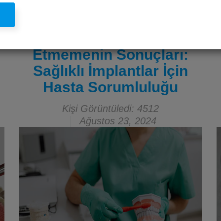
l
İmplant Tedavisi Sonrası
Ağız Hijyenine Dikkat
Etmemenin Sonuçları:
Sağlıklı İmplantlar İçin
Hasta Sorumluluğu
Kişi Görüntüledi: 4512
Ağustos 23, 2024