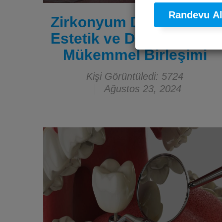
Randevu A
Zirkonyum Diş Kronları:
Estetik ve Dayanıklılığın
Mükemmel Birleşimi
Kişi Görüntüledi: 5724
Ağustos 23, 2024