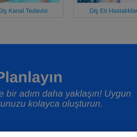
Diş Kanal Tedavisi
Diş Eti Hastalıklar
lanlayın
üşe bir adım daha yaklaşın! Uygun
unuzu kolayca oluşturun.