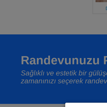
Randevunuzu P
Sağlıklı ve estetik bir gül
zamanınızı seçerek randev