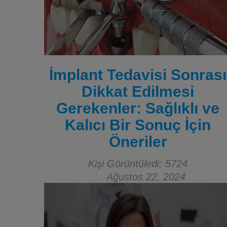
İmplant Tedavisi Sonrası
Dikkat Edilmesi
Gerekenler: Sağlıklı ve
Kalıcı Bir Sonuç İçin
Öneriler
Kişi Görüntüledi: 5724
Ağustos 22, 2024