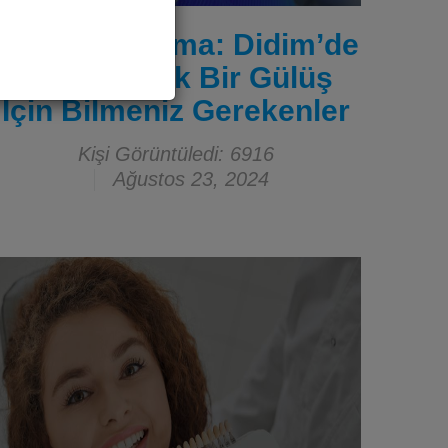
Diş Beyazlatma: Didim’de
Daha Parlak Bir Gülüş
İçin Bilmeniz Gerekenler
Kişi Görüntüledi: 6916
Ağustos 23, 2024