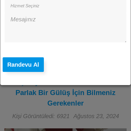
Randevu Al
Diş Beyazlatma: Didim’de Daha
Parlak Bir Gülüş İçin Bilmeniz
Gerekenler
Kişi Görüntüledi: 6921
Ağustos 23, 2024