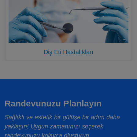
Diş Eti Hastalıkları
Randevunuzu Planlayın
Sağlıklı ve estetik bir gülüşe bir adım daha
yaklaşın! Uygun zamanınızı seçerek
randevunuzu kolayca oluşturun.