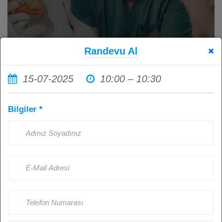
Randevu Al
15-07-2025
10:00 – 10:30
İmplant Tedavisi Sonrası Ağız
Bilgiler
*
Hijyenine Dikkat Etmemenin
Sonuçları: Sağlıklı İmplantlar İçin
Hasta Sorumluluğu
Kişi Görüntüledi: 4520
Ağustos 23, 2024