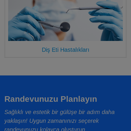
Diş Eti Hastalıkları
Randevunuzu Planlayın
Sağlıklı ve estetik bir gülüşe bir adım daha
yaklaşın! Uygun zamanınızı seçerek
randevunuzu kolayca oluşturun.