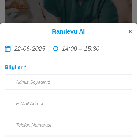
Randevu Al
22-06-2025
14:00 – 15:30
İmplant Tedavisi Sonrası Ağız
Bilgiler
*
Hijyenine Dikkat Etmemenin
Sonuçları: Sağlıklı İmplantlar İçin
Hasta Sorumluluğu
Kişi Görüntüledi: 4517
Ağustos 23, 2024