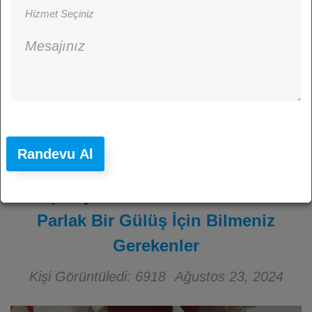
Randevu Al
Diş Beyazlatma: Didim’de Daha
Parlak Bir Gülüş İçin Bilmeniz
Gerekenler
Kişi Görüntüledi: 6918
Ağustos 23, 2024