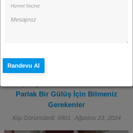
Randevu Al
Diş Beyazlatma: Didim’de Daha
Parlak Bir Gülüş İçin Bilmeniz
Gerekenler
Kişi Görüntüledi: 6901
Ağustos 23, 2024