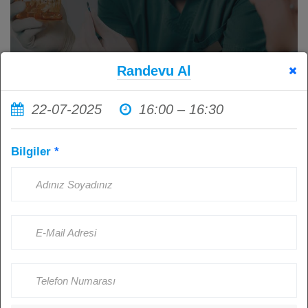
Randevu Al
22-07-2025
16:00 – 16:30
İmplant Tedavisi Sonrası Ağız
Bilgiler
*
Hijyenine Dikkat Etmemenin
Sonuçları: Sağlıklı İmplantlar İçin
Hasta Sorumluluğu
Kişi Görüntüledi: 4496
Ağustos 23, 2024