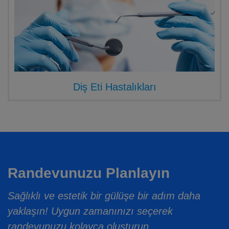
Diş Eti Hastalıkları
Randevunuzu Planlayın
Sağlıklı ve estetik bir gülüşe bir adım daha
yaklaşın! Uygun zamanınızı seçerek
randevunuzu kolayca oluşturun.